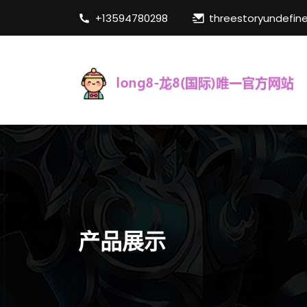
+13594780298
threestoryundefin
产品展示