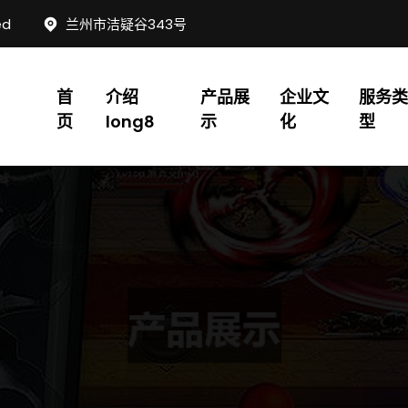
ed
兰州市洁疑谷343号
首
介绍
产品展
企业文
服务类
页
long8
示
化
型