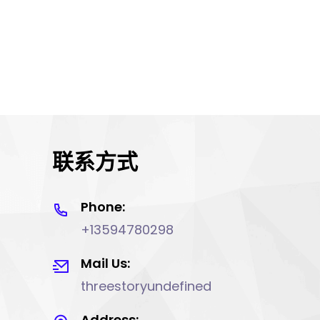
联系方式
Phone:
+13594780298
Mail Us:
threestoryundefined
Address: