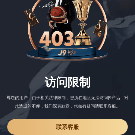
访问限制
尊敬的用户，由于相关法律限制，您所在地区无法访问J9产品，对
此造成的不便，我们深表歉意，您如有疑问请联系客服。
联系客服