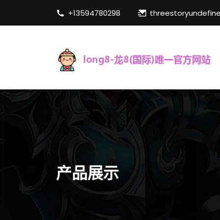
+13594780298
threestoryundefin
产品展示