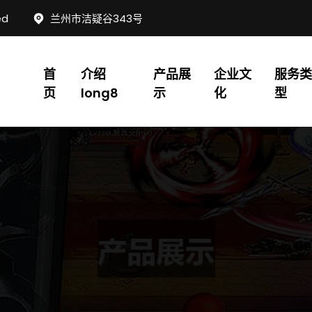
ed
兰州市洁疑谷343号
首
介绍
产品展
企业文
服务类
页
long8
示
化
型