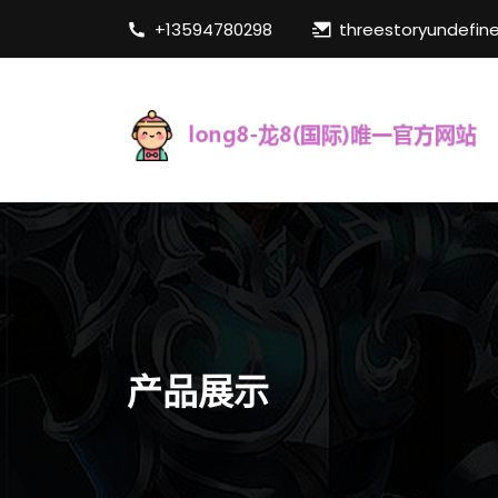
+13594780298
threestoryundefin
产品展示