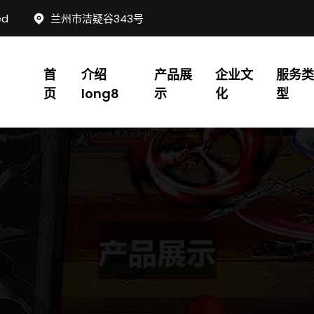
ed
兰州市洁疑谷343号
首
介绍
产品展
企业文
服务类
页
long8
示
化
型