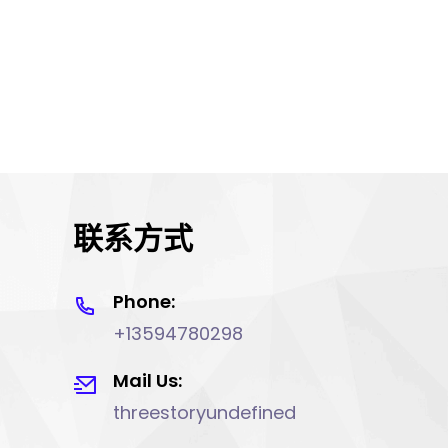
联系方式
Phone:
+13594780298
Mail Us:
threestoryundefined