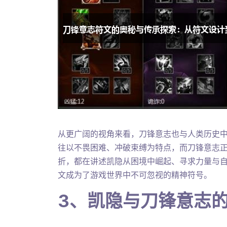
从更广阔的视角来看，刀锋意志也与人类历史中
往以不畏困难、冲破束缚为特点，而刀锋意志
折，都在讲述凯隐从困境中崛起、寻求力量与
文成为了游戏世界中不可忽视的精神符号。
3、凯隐与刀锋意志