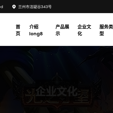
ed
兰州市洁疑谷343号
首
介绍
产品展
企业文
服务类
页
long8
示
化
型