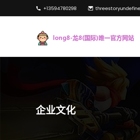
+13594780298
threestoryundefin
企业文化