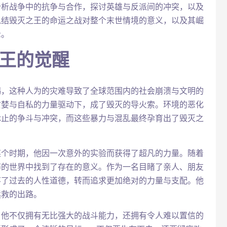
分析战争中的抗争与合作，探讨英雄与反派间的冲突，以及
总结毁灭之王的命运之战对整个末世情境的意义，以及其崛
示。
之王的觉醒
竭，这种人为的灾难导致了全球范围内的社会崩溃与文明的
贪婪与自私的力量驱动下，成了毁灭的导火索。环境的恶化
休止的争斗与冲突，而这些暴力与混乱最终孕育出了毁灭之
某个时期，他因一次意外的实验而获得了超凡的力量。随着
碎的世界中找到了存在的意义。作为一名目睹了亲人、朋友
弃了过去的人性道德，转而追求更加绝对的力量与支配。他
拯救的出路。
，他不仅拥有无比强大的战斗能力，还拥有令人难以置信的