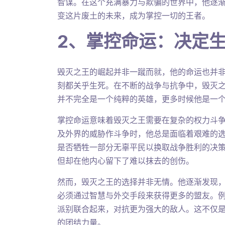
智谋。在这个充满暴力与欺骗的世界中，他逐
变这片废土的未来，成为掌控一切的王者。
2、掌控命运：决定
毁灭之王的崛起并非一蹴而就，他的命运也并
刻都关乎生死。在不断的战争与抗争中，毁灭
并不完全是一个纯粹的英雄，更多时候他是一
掌控命运意味着毁灭之王需要在复杂的权力斗
及外界的威胁作斗争时，他总是面临着艰难的
是否牺牲一部分无辜平民以换取战争胜利的决
但却在他内心留下了难以抹去的创伤。
然而，毁灭之王的选择并非无情。他逐渐发现
必须通过智慧与外交手段来获得更多的盟友。
派别联合起来，对抗更为强大的敌人。这不仅
的团结力量。