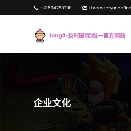
+13594780298
threestoryundefin
企业文化