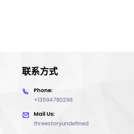
联系方式
Phone:
+13594780298
Mail Us:
threestoryundefined