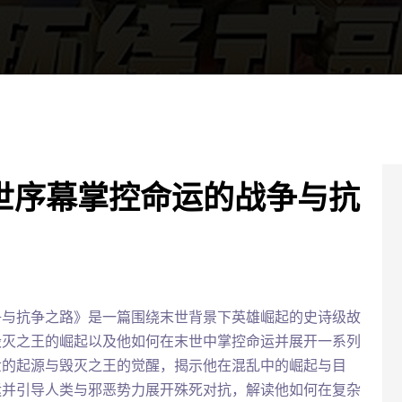
世序幕掌控命运的战争与抗
争与抗争之路》是一篇围绕末世背景下英雄崛起的史诗级故
毁灭之王的崛起以及他如何在末世中掌控命运并展开一系列
世的起源与毁灭之王的觉醒，揭示他在混乱中的崛起与目
运并引导人类与邪恶势力展开殊死对抗，解读他如何在复杂