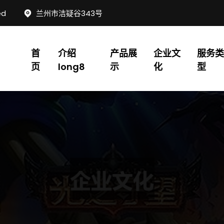
ed
兰州市洁疑谷343号
首
介绍
产品展
企业文
服务类
页
long8
示
化
型