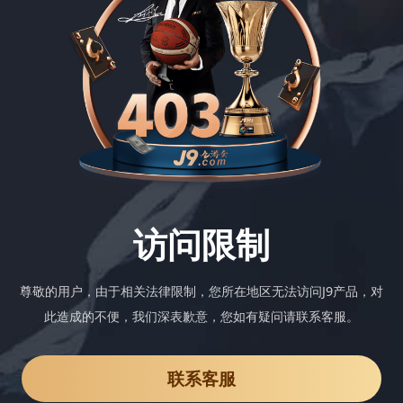
访问限制
尊敬的用户，由于相关法律限制，您所在地区无法访问J9产品，对
此造成的不便，我们深表歉意，您如有疑问请联系客服。
联系客服