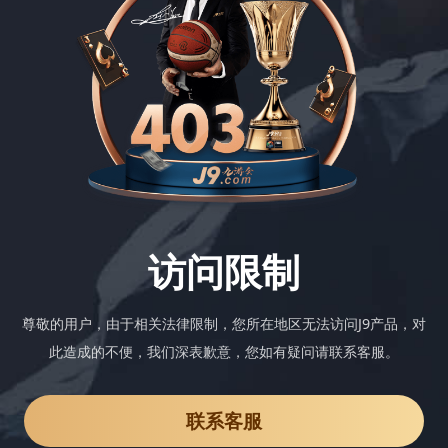
访问限制
尊敬的用户，由于相关法律限制，您所在地区无法访问J9产品，对
此造成的不便，我们深表歉意，您如有疑问请联系客服。
联系客服